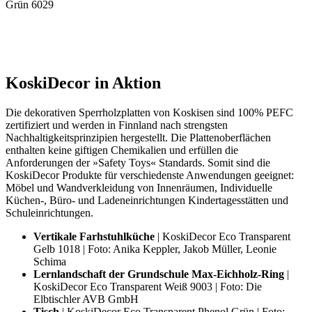
Grün 6029
KoskiDecor in Aktion
Die dekorativen Sperrholzplatten von Koskisen sind 100% PEFC
zertifiziert und werden in Finnland nach strengsten
Nachhaltigkeitsprinzipien hergestellt. Die Plattenoberflächen
enthalten keine giftigen Chemikalien und erfüllen die
Anforderungen der »Safety Toys« Standards. Somit sind die
KoskiDecor Produkte für verschiedenste Anwendungen geeignet:
Möbel und Wandverkleidung von Innenräumen, Individuelle
Küchen-, Büro- und Ladeneinrichtungen Kindertagesstätten und
Schuleinrichtungen.
Vertikale Farhstuhlküche
| KoskiDecor Eco Transparent
Gelb 1018 | Foto: Anika Keppler, Jakob Müller, Leonie
Schima
Lernlandschaft der Grundschule Max-Eichholz-Ring
|
KoskiDecor Eco Transparent Weiß 9003 | Foto: Die
Elbtischler AVB GmbH
Tisch
| KoskiDecor Eco Transparent Phenol Grün | Foto: